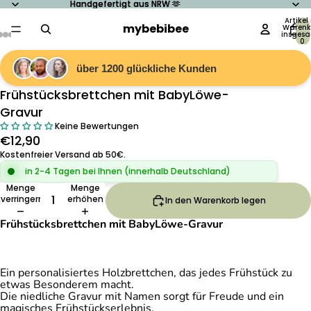
Handgefertigt aus NRW 🫶
Handgefertigt aus NRW 🫶
Artikel
mybebibee
Warenk
insgesa
0
Bild
Bild
Bild
Bild
Bild
im
im
im
im
im
über 1200 glückliche Kunden
Vollbildmodus
Vollbildmodus
Vollbildmodus
Vollbildmodus
Vollbildmodus
öffnen
öffnen
öffnen
öffnen
öffnen
Frühstücksbrettchen mit BabyLöwe-
Gravur
Keine Bewertungen
€12,90
Kostenfreier Versand ab 50€.
in 2-4 Tagen bei Ihnen (innerhalb Deutschland)
Menge
Menge
verringern
erhöhen
In den Warenkorb legen
Frühstücksbrettchen mit BabyLöwe-Gravur
Ein personalisiertes Holzbrettchen, das jedes Frühstück zu
etwas Besonderem macht.
Die niedliche Gravur mit Namen sorgt für Freude und ein
magisches Frühstückserlebnis.