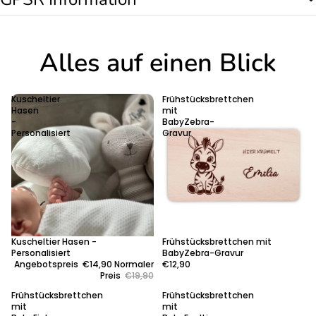
Alles auf einen Blick
Kuscheltier
Frühstücksbrettchen
Hasen
mit
-
BabyZebra-
Personalisiert
Gravur
Sale
Kuscheltier Hasen -
Frühstücksbrettchen mit
Personalisiert
BabyZebra-Gravur
Angebotspreis
€14,90
Normaler
€12,90
Preis
€19,90
Frühstücksbrettchen
Frühstücksbrettchen
mit
mit